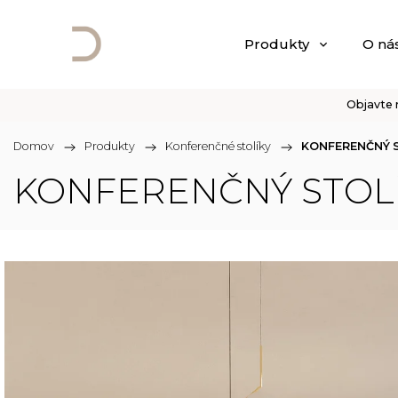
Produkty
O nás
Objavte 
Domov
/
Produkty
/
Konferenčné stolíky
/
KONFERENČNÝ S
KONFERENČNÝ STOL