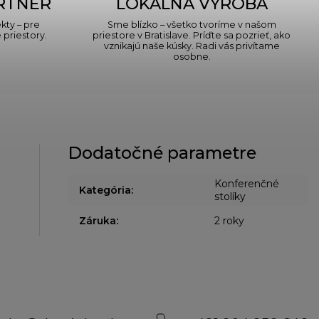
RTNER
LOKÁLNA VÝROBA
kty – pre
Sme blízko – všetko tvoríme v našom
priestory.
priestore v Bratislave. Príďte sa pozrieť, ako
vznikajú naše kúsky. Radi vás privítame
osobne.
Dodatočné parametre
Konferenčné
Kategória
:
stolíky
Záruka
:
2 roky