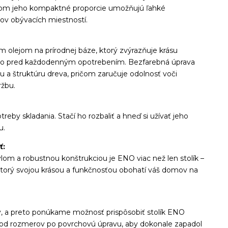
ričom jeho kompaktné proporcie umožňujú ľahké
ov obývacích miestností.
olejom na prírodnej báze, ktorý zvýrazňuje krásu
ho pred každodenným opotrebením. Bezfarebná úprava
u a štruktúru dreva, pričom zaručuje odolnosť voči
žbu.
reby skladania. Stačí ho rozbaliť a hneď si užívať jeho
u.
ť:
lom a robustnou konštrukciou je ENO viac než len stolík –
 ktorý svojou krásou a funkčnosťou obohatí váš domov na
ný, a preto ponúkame možnosť prispôsobiť stolík ENO
od rozmerov po povrchovú úpravu, aby dokonale zapadol