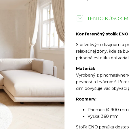
TENTO KÚSOK M
Konferenčný stolík ENO
S prívetivým dizajnom a p
relaxačnej zóny, kde sa bud
prírodná estetika dotvoria
Materiál:
Vyrobený z plnomasívneh
pevnosť a trvácnosť. Priro
čím povyšuje váš obývací 
Rozmery:
Priemer: Ø 900 mm
Výška: 360 mm
Stolík ENO ponúka dostato