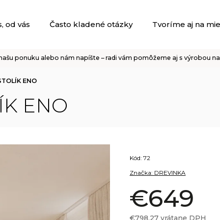
, od vás
Často kladené otázky
Tvoríme aj na mi
našu ponuku alebo nám napíšte – radi vám pomôžeme aj s výrobou na 
TOLÍK ENO
ÍK ENO
Kód:
72
Značka:
DREVINKA
€649
€798,27 vrátane DPH