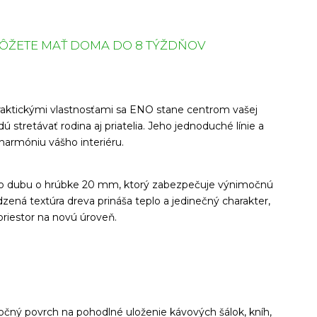
ÔŽETE MAŤ DOMA DO 8 TÝŽDŇOV
raktickými vlastnosťami sa ENO stane centrom vašej
ú stretávať rodina aj priatelia. Jeho jednoduché línie a
 harmóniu vášho interiéru.
o dubu o hrúbke 20 mm, ktorý zabezpečuje výnimočnú
dzená textúra dreva prináša teplo a jedinečný charakter,
priestor na novú úroveň.
čný povrch na pohodlné uloženie kávových šálok, kníh,