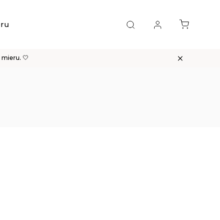
eru
Blog
Kontakt
mieru. 🤍