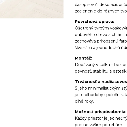
časopisov či dekorácií, p
začlenenie do rôznych typ
Povrchová úprava:
Ošetrený tvrdým voskovým 
dubového dreva a chráni 
zachováva prirodzenú farb
škvrnám a jednoduchú údr
Montáž:
Dodávaný v celku – bez pot
pevnosť, stabilitu a estetik
Trvácnosť a nadčasovos
S jeho minimalistickým štý
je to dlhodobý spoločník,
dlhé roky.
Možnosť prispôsobenia:
Každý priestor je jedineč
presne vašim potrebám – 