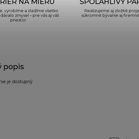
RIÉR NA MIERU
SPOĽAHLIVÝ PA
, vyrobíme a zladíme všetko
Realizujeme aj zložité proje
 dávalo zmysel – pre vás aj váš
súkromné bývanie aj firemné 
priestor.
 popis
nie je dostupný