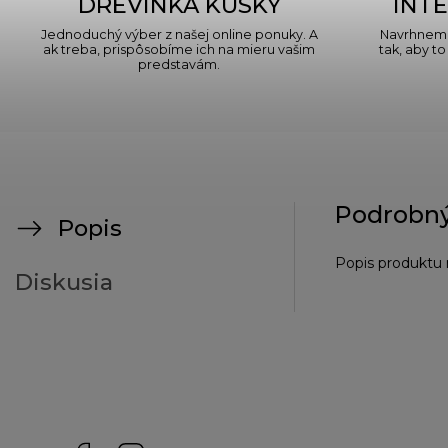
DREVINKA KÚSKY
INTE
Jednoduchý výber z našej online ponuky. A
Navrhneme
ak treba, prispôsobíme ich na mieru vašim
tak, aby to
predstavám.
Podrobný
Popis
Popis produktu 
Diskusia