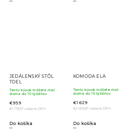
JEDÁLENSKÝ STÔL
KOMODA ELA
TOEL
Tento kúsok môžete mať
Tento kúsok môžete mať
doma do 10 týždňov
doma do 10 týždňov
€1 629
€959
€2 003,67 vrátane DPH
€1 179,57 vrátane DPH
Do košíka
Do košíka