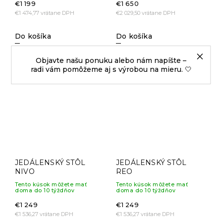
€1 199
€1 650
€1 474,77 vrátane DPH
€2 029,50 vrátane DPH
Do košíka
Do košíka
Objavte našu ponuku alebo nám napíšte –
radi vám pomôžeme aj s výrobou na mieru. 🤍
JEDÁLENSKÝ STÔL
JEDÁLENSKÝ STÔL
NIVO
REO
Tento kúsok môžete mať
Tento kúsok môžete mať
doma do 10 týždňov
doma do 10 týždňov
€1 249
€1 249
€1 536,27 vrátane DPH
€1 536,27 vrátane DPH