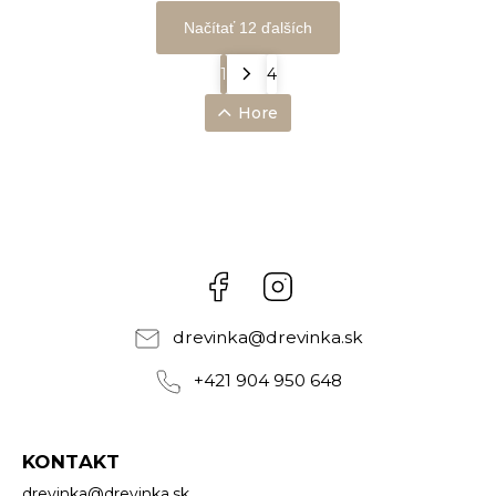
Načítať 12 ďalších
1
4
Hore
Facebook
Instagram
drevinka
@
drevinka.sk
+421 904 950 648
KONTAKT
drevinka
@
drevinka.sk