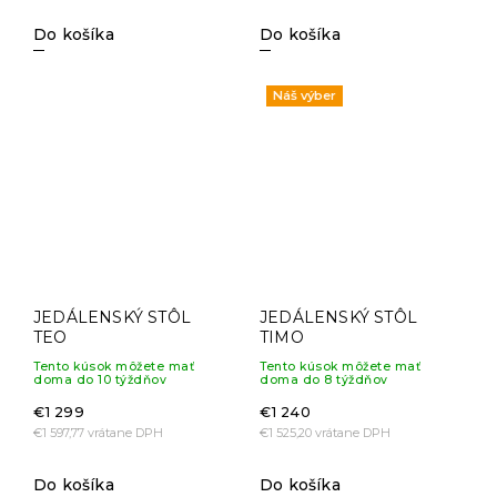
Do košíka
Do košíka
Náš výber
JEDÁLENSKÝ STÔL
JEDÁLENSKÝ STÔL
TEO
TIMO
Tento kúsok môžete mať
Tento kúsok môžete mať
doma do 10 týždňov
doma do 8 týždňov
€1 299
€1 240
€1 597,77 vrátane DPH
€1 525,20 vrátane DPH
Do košíka
Do košíka