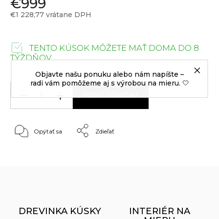
€999
€1 228,77 vrátane DPH
TENTO KÚSOK MÔŽETE MAŤ DOMA DO 8
TÝŽDŇOV
Objavte našu ponuku alebo nám napíšte –
radi vám pomôžeme aj s výrobou na mieru. 🤍
PRIDAŤ DO KOŠÍKA
Opýtať sa
Zdieľať
DREVINKA KÚSKY
INTERIÉR NA