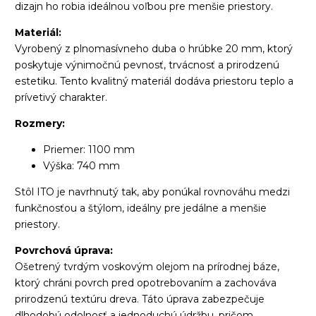
dizajn ho robia ideálnou voľbou pre menšie priestory.
Materiál:
Vyrobený z plnomasívneho duba o hrúbke 20 mm, ktorý
poskytuje výnimočnú pevnosť, trvácnosť a prirodzenú
estetiku. Tento kvalitný materiál dodáva priestoru teplo a
prívetivý charakter.
Rozmery:
Priemer: 1100 mm
Výška: 740 mm
Stôl ITO je navrhnutý tak, aby ponúkal rovnováhu medzi
funkčnosťou a štýlom, ideálny pre jedálne a menšie
priestory.
Povrchová úprava:
Ošetrený tvrdým voskovým olejom na prírodnej báze,
ktorý chráni povrch pred opotrebovaním a zachováva
prirodzenú textúru dreva. Táto úprava zabezpečuje
dlhodobú odolnosť a jednoduchú údržbu, pričom