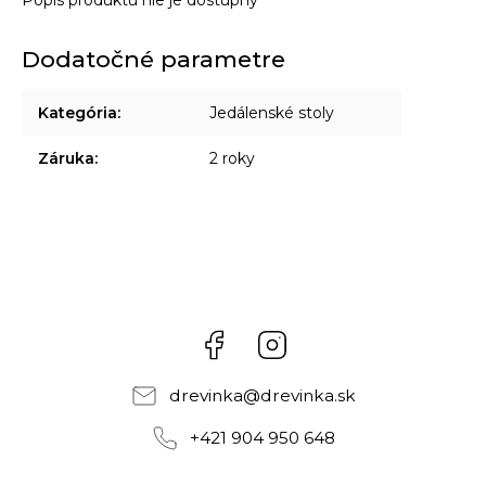
Popis produktu nie je dostupný
Dodatočné parametre
Kategória
:
Jedálenské stoly
Záruka
:
2 roky
Facebook
Instagram
drevinka
@
drevinka.sk
+421 904 950 648