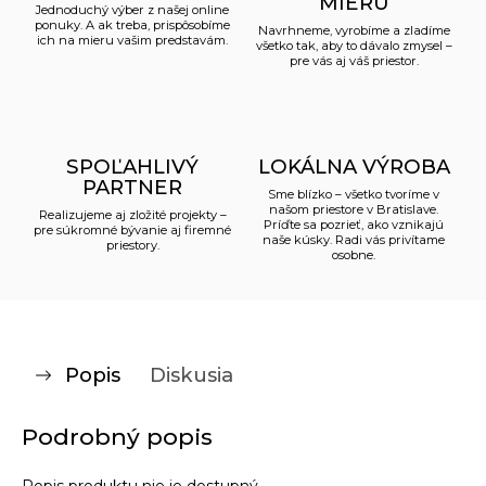
MIERU
Jednoduchý výber z našej online
ponuky. A ak treba, prispôsobíme
Navrhneme, vyrobíme a zladíme
ich na mieru vašim predstavám.
všetko tak, aby to dávalo zmysel –
pre vás aj váš priestor.
SPOĽAHLIVÝ
LOKÁLNA VÝROBA
PARTNER
Sme blízko – všetko tvoríme v
našom priestore v Bratislave.
Realizujeme aj zložité projekty –
Príďte sa pozrieť, ako vznikajú
pre súkromné bývanie aj firemné
naše kúsky. Radi vás privítame
priestory.
osobne.
Popis
Diskusia
Podrobný popis