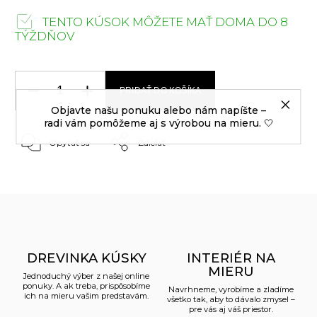
TENTO KÚSOK MÔŽETE MAŤ DOMA DO 8
TÝŽDŇOV
PRIDAŤ DO KOŠÍKA
Objavte našu ponuku alebo nám napíšte –
radi vám pomôžeme aj s výrobou na mieru. 🤍
Opýtať sa
Zdieľať
DREVINKA KÚSKY
INTERIÉR NA
MIERU
Jednoduchý výber z našej online
ponuky. A ak treba, prispôsobíme
Navrhneme, vyrobíme a zladíme
ich na mieru vašim predstavám.
všetko tak, aby to dávalo zmysel –
pre vás aj váš priestor.