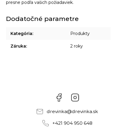
presne podľa vašich požiadaviek.
Dodatočné parametre
Kategória
:
Produkty
Záruka
:
2 roky
Facebook
Instagram
drevinka
@
drevinka.sk
+421 904 950 648