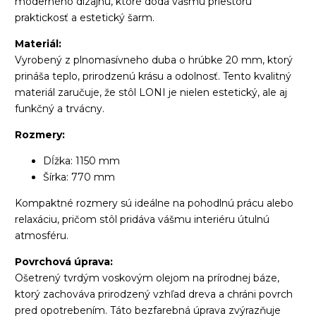
moderného dizajnu, ktoré dodá vášmu priestoru
praktickosť a estetický šarm.
Materiál:
Vyrobený z plnomasívneho duba o hrúbke 20 mm, ktorý
prináša teplo, prirodzenú krásu a odolnosť. Tento kvalitný
materiál zaručuje, že stôl LONI je nielen estetický, ale aj
funkčný a trvácny.
Rozmery:
Dĺžka: 1150 mm
Šírka: 770 mm
Kompaktné rozmery sú ideálne na pohodlnú prácu alebo
relaxáciu, pričom stôl pridáva vášmu interiéru útulnú
atmosféru.
Povrchová úprava:
Ošetrený tvrdým voskovým olejom na prírodnej báze,
ktorý zachováva prirodzený vzhľad dreva a chráni povrch
pred opotrebením. Táto bezfarebná úprava zvýrazňuje