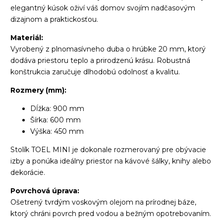
elegantný kúsok oživí váš domov svojím nadčasovým
dizajnom a praktickosťou.
Materiál:
Vyrobený z plnomasívneho duba o hrúbke 20 mm, ktorý
dodáva priestoru teplo a prirodzenú krásu. Robustná
konštrukcia zaručuje dlhodobú odolnosť a kvalitu.
Rozmery (mm):
Dĺžka: 900 mm
Šírka: 600 mm
Výška: 450 mm
Stolík TOEL MINI je dokonale rozmerovaný pre obývacie
izby a ponúka ideálny priestor na kávové šálky, knihy alebo
dekorácie.
Povrchová úprava:
Ošetrený tvrdým voskovým olejom na prírodnej báze,
ktorý chráni povrch pred vodou a bežným opotrebovaním.