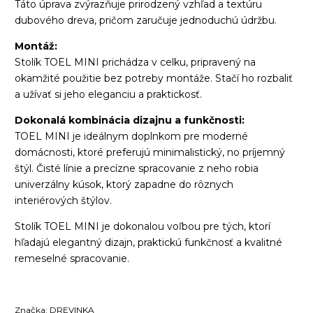
Táto úprava zvýrazňuje prirodzený vzhľad a textúru
dubového dreva, pričom zaručuje jednoduchú údržbu.
Montáž:
Stolík TOEL MINI prichádza v celku, pripravený na
okamžité použitie bez potreby montáže. Stačí ho rozbaliť
a užívať si jeho eleganciu a praktickosť.
Dokonalá kombinácia dizajnu a funkčnosti:
TOEL MINI je ideálnym doplnkom pre moderné
domácnosti, ktoré preferujú minimalistický, no príjemný
štýl. Čisté línie a precízne spracovanie z neho robia
univerzálny kúsok, ktorý zapadne do rôznych
interiérových štýlov.
Stolík TOEL MINI je dokonalou voľbou pre tých, ktorí
hľadajú elegantný dizajn, praktickú funkčnosť a kvalitné
remeselné spracovanie.
Značka:
DREVINKA