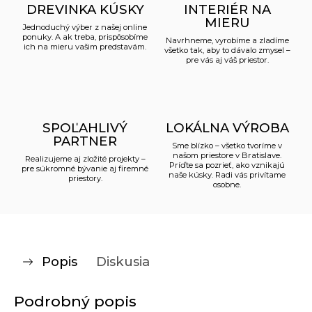
DREVINKA KÚSKY
INTERIÉR NA
MIERU
Jednoduchý výber z našej online
ponuky. A ak treba, prispôsobíme
Navrhneme, vyrobíme a zladíme
ich na mieru vašim predstavám.
všetko tak, aby to dávalo zmysel –
pre vás aj váš priestor.
SPOĽAHLIVÝ
LOKÁLNA VÝROBA
PARTNER
Sme blízko – všetko tvoríme v
našom priestore v Bratislave.
Realizujeme aj zložité projekty –
Príďte sa pozrieť, ako vznikajú
pre súkromné bývanie aj firemné
naše kúsky. Radi vás privítame
priestory.
osobne.
Popis
Diskusia
Podrobný popis