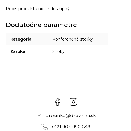
Popis produktu nie je dostupný
Dodatočné parametre
Kategória
:
Konferenčné stolíky
Záruka
:
2 roky
Facebook
Instagram
drevinka
@
drevinka.sk
+421 904 950 648