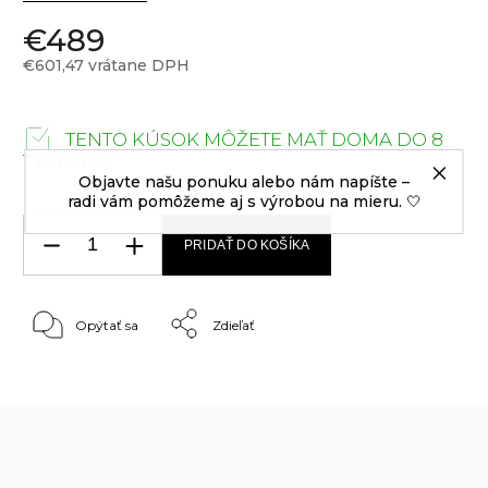
€489
€601,47 vrátane DPH
TENTO KÚSOK MÔŽETE MAŤ DOMA DO 8
TÝŽDŇOV
Objavte našu ponuku alebo nám napíšte –
radi vám pomôžeme aj s výrobou na mieru. 🤍
PRIDAŤ DO KOŠÍKA
Opýtať sa
Zdieľať